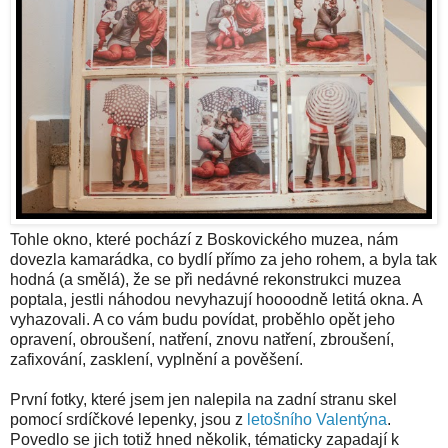
Tohle okno, které pochází z Boskovického muzea, nám
dovezla kamarádka, co bydlí přímo za jeho rohem, a byla tak
hodná (a smělá), že se při nedávné rekonstrukci muzea
poptala, jestli náhodou nevyhazují hoooodně letitá okna. A
vyhazovali. A co vám budu povídat, proběhlo opět jeho
opravení, obroušení, natření, znovu natření, zbroušení,
zafixování, zasklení, vyplnění a pověšení.
První fotky, které jsem jen nalepila na zadní stranu skel
pomocí srdíčkové lepenky, jsou z
letošního Valentýna
.
Povedlo se jich totiž hned několik, tématicky zapadají k