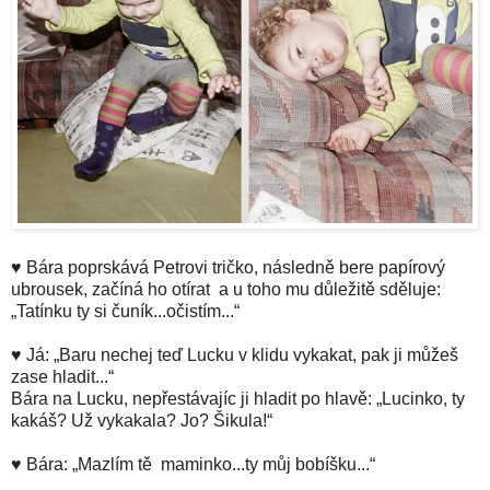
♥ Bára poprskává Petrovi tričko, následně bere papírový
ubrousek, začíná ho otírat a u toho mu důležitě sděluje:
„Tatínku ty si čuník...očistím...“
♥ Já: „Baru nechej teď Lucku v klidu vykakat, pak ji můžeš
zase hladit...“
Bára na Lucku, nepřestávajíc ji hladit po hlavě: „Lucinko, ty
kakáš? Už vykakala? Jo? Šikula!“
♥ Bára: „Mazlím tě maminko...ty můj bobíšku...“