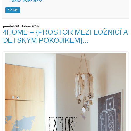
Žádné komentáře:
Sdílet
pondělí 20. dubna 2015
4HOME – {PROSTOR MEZI LOŽNICÍ A
DĚTSKÝM POKOJÍKEM}...