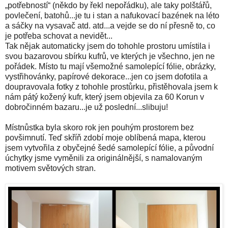
„potřebností“ (někdo by řekl nepořádku), ale taky polštářů,
povlečení, batohů...je tu i stan a nafukovací bazének na léto
a sáčky na vysavač atd. atd...a vejde se do ní přesně to, co
je potřeba schovat a nevidět...
Tak nějak automaticky jsem do tohohle prostoru umístila i
svou bazarovou sbírku kufrů, ve kterých je všechno, jen ne
pořádek. Místo tu mají všemožné samolepící fólie, obrázky,
vystřihovánky, papírové dekorace...jen co jsem dofotila a
doupravovala fotky z tohohle prostůrku, přistěhovala jsem k
nám pátý kožený kufr, který jsem objevila za 60 Korun v
dobročinném bazaru...je už poslední...slibuju!
Místnůstka byla skoro rok jen pouhým prostorem bez
povšimnutí. Teď skříň zdobí moje oblíbená mapa, kterou
jsem vytvořila z obyčejné šedé samolepící fólie, a původní
úchytky jsme vyměnili za originálnější, s namalovaným
motivem světových stran.