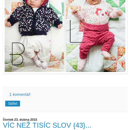
1 komentář:
Sdílet
čtvrtek 23. dubna 2015
VÍC NEŽ TISÍC SLOV {43}...