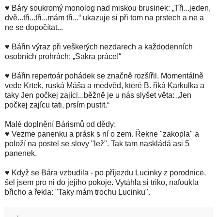
♥ Báry soukromý monolog nad miskou brusinek: „Tři...jeden,
dvě...tři...tři...mám tři...“ ukazuje si při tom na prstech a ne a
ne se dopočítat...
♥ Bářin výraz při veškerých nezdarech a každodenních
osobních prohrách: „Sakra práce!“
♥ Bářin repertoár pohádek se značně rozšířil. Momentálně
vede Krtek, ruská Máša a medvěd, které B. říká Karkulka a
taky Jen počkej zajíci...běžně je u nás slyšet věta: „Jen
počkej zajícu tati, prsím pustit.“
Malé doplnění Bárismů od dědy:
♥ Vezme panenku a prásk s ní o zem. Řekne "zakopla" a
položí na postel se slovy "lež". Tak tam naskládá asi 5
panenek.
♥ Když se Bára vzbudila - po příjezdu Lucinky z porodnice,
šel jsem pro ni do jejího pokoje. Vytáhla si triko, nafoukla
břicho a řekla: "Taky mám trochu Lucinku".