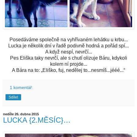
Posedáváme společně na vyhřívaném lehátku u krbu...
Lucka je několik dní v řadě podivně hodná a pořád spí...
A když nespí, nevrčí...
Pes Eliška taky nevrčí, ale s chutí olizuje Báru, kdykoli
kolem ní projde...
A Bára na to: „Eliško, fuj, nedělej to...nesmíš...jééé...“
1 komentář:
Sdílet
neděle 26. dubna 2015
LUCKA {2.MĚSÍC}…