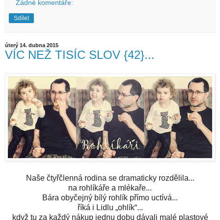
Žádné komentáře:
Sdílet
úterý 14. dubna 2015
VÍC NEŽ TISÍC SLOV {42}...
Naše čtyřčlenná rodina se dramaticky rozdělila...
na rohlíkáře a mlékaře...
Bára obyčejný bílý rohlík přímo uctívá...
říká i Lidlu „ohlík“...
když tu za každý nákup jednu dobu dávali malé plastové