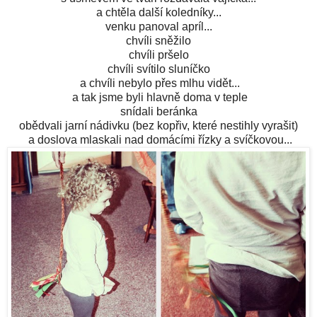
a chtěla další koledníky...
venku panoval apríl...
chvíli sněžilo
chvíli pršelo
chvíli svítilo sluníčko
a chvíli nebylo přes mlhu vidět...
a tak jsme byli hlavně doma v teple
snídali beránka
obědvali jarní nádivku (bez kopřiv, které nestihly vyrašit)
a doslova mlaskali nad domácími řízky a svíčkovou...