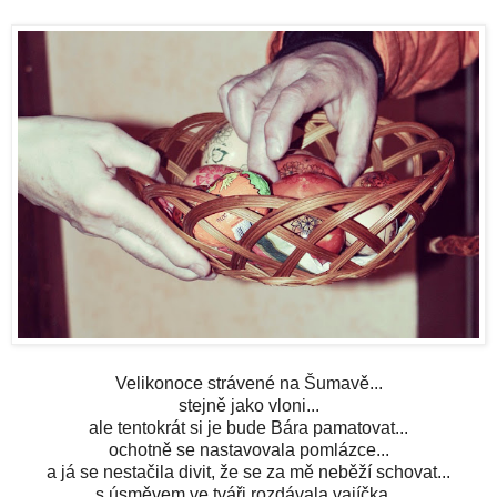
Velikonoce strávené na Šumavě...
stejně jako vloni...
ale tentokrát si je bude Bára pamatovat...
ochotně se nastavovala pomlázce...
a já se nestačila divit, že se za mě neběží schovat...
s úsměvem ve tváři rozdávala vajíčka...