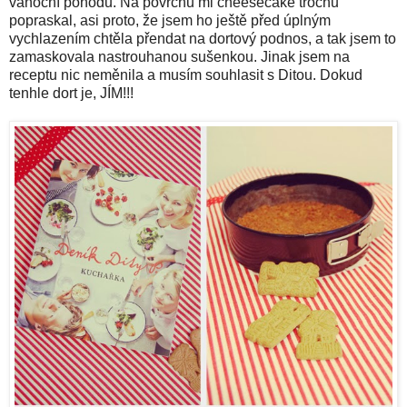
vánoční pohodu. Na povrchu mi cheesecake trochu
popraskal, asi proto, že jsem ho ještě před úplným
vychlazením chtěla přendat na dortový podnos, a tak jsem to
zamaskovala nastrouhanou sušenkou. Jinak jsem na
receptu nic neměnila a musím souhlasit s Ditou. Dokud
tenhle dort je, JÍM!!!