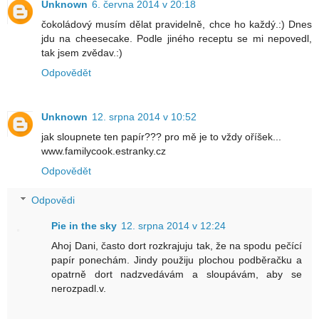
Unknown
6. června 2014 v 20:18
čokoládový musím dělat pravidelně, chce ho každý.:) Dnes
jdu na cheesecake. Podle jiného receptu se mi nepovedl,
tak jsem zvědav.:)
Odpovědět
Unknown
12. srpna 2014 v 10:52
jak sloupnete ten papír??? pro mě je to vždy oříšek...
www.familycook.estranky.cz
Odpovědět
Odpovědi
Pie in the sky
12. srpna 2014 v 12:24
Ahoj Dani, často dort rozkrajuju tak, že na spodu pečící
papír ponechám. Jindy použiju plochou podběračku a
opatrně dort nadzvedávám a sloupávám, aby se
nerozpadl.v.