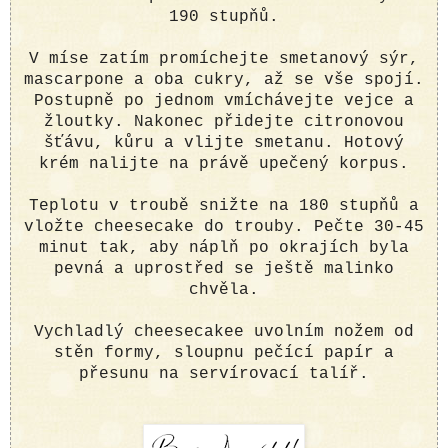
190 stupňů.
V míse zatím promíchejte smetanový sýr,
mascarpone a oba cukry, až se vše spojí.
Postupně po jednom vmíchávejte vejce a
žloutky. Nakonec přidejte citronovou
šťávu, kůru a vlijte smetanu. Hotový
krém nalijte na právě upečený korpus.
Teplotu v troubě snižte na 180 stupňů a
vložte cheesecake do trouby. Pečte 30-45
minut tak, aby náplň po okrajích byla
pevná a uprostřed se ještě malinko
chvěla.
Vychladlý cheesecakee uvolním nožem od
stěn formy, sloupnu pečící papír a
přesunu na servírovací talíř.