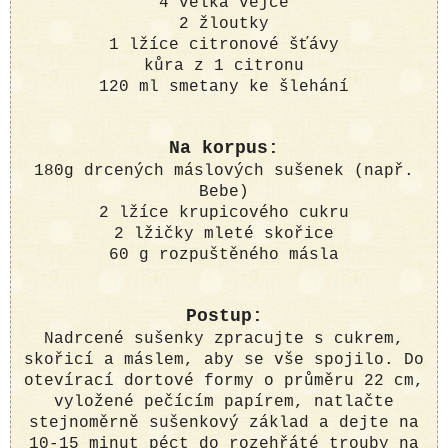
4 velká vejce
2 žloutky
1 lžíce citronové šťávy
kůra z 1 citronu
120 ml smetany ke šlehání
Na korpus:
180g drcených máslových sušenek (např.
Bebe)
2 lžíce krupicového cukru
2 lžičky mleté skořice
60 g rozpuštěného másla
Postup:
Nadrcené sušenky zpracujte s cukrem,
skořicí a máslem, aby se vše spojilo. Do
otevírací dortové formy o průměru 22 cm,
vyložené pečícím papírem, natlačte
stejnoměrně sušenkový základ a dejte na
10-15 minut péct do rozehřáté trouby na