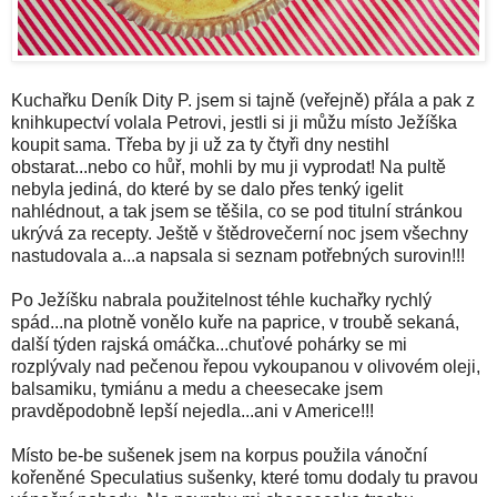
Kuchařku Deník Dity P. jsem si tajně (veřejně) přála a pak z
knihkupectví volala Petrovi, jestli si ji můžu místo Ježíška
koupit sama. Třeba by ji už za ty čtyři dny nestihl
obstarat...nebo co hůř, mohli by mu ji vyprodat! Na pultě
nebyla jediná, do které by se dalo přes tenký igelit
nahlédnout, a tak jsem se těšila, co se pod titulní stránkou
ukrývá za recepty. Ještě v štědrovečerní noc jsem všechny
nastudovala a...a napsala si seznam potřebných surovin!!!
Po Ježíšku nabrala použitelnost téhle kuchařky rychlý
spád...na plotně vonělo kuře na paprice, v troubě sekaná,
další týden rajská omáčka...chuťové pohárky se mi
rozplývaly nad pečenou řepou vykoupanou v olivovém oleji,
balsamiku, tymiánu a medu a cheesecake jsem
pravděpodobně lepší nejedla...ani v Americe!!!
Místo be-be sušenek jsem na korpus použila vánoční
kořeněné Speculatius sušenky, které tomu dodaly tu pravou