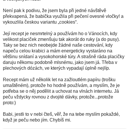
Není pak k podivu, že jsem byla při jedné návštěvě
překvapená, že babička využila při pečení ovesné vločky! a
vykouzlila českou variantu „cookies“.
Její recept je nesmrtelný a používám ho o Vánocích, kdy
velikost placiček zmenšuju tak akorát do ruky (a do pusy).
Taky se bez nich neobejde žádné naše cestování, kdy
napeču celou krabici a mám energeticky vystaráno na
většinu snídaní a vysokohorské túry. A strašně ráda placičky
daruju někomu podobně mlsnému, jako jsem já. Třeba v
plechových dózách, ve kterých vypadají úplně nejlíp.
Recept mám už několik let na zažloutlém papíru (trošku
umaštěném), protože ho hodně používám, a myslím, že je
potřeba se o něj podělit a uchovat na vlnách internetu. Já
peču vždycky rovnou z dvojité dávky, protože...protože
proto:)
Babi, jestli to v nebi čteš, věř, že na tebe myslím pokaždé,
když je peču nebo jím. Chybíš mi.