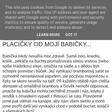
This site uses cookies from Google to deliver its services
and to analyze traffic. Your IP address and user-agent are
shared with Google along with performance and security
metrics to ensure quality of service, generate usage
statistics, and to detect and address abuse.
LEARN MORE
GOT IT
neděle 10. listopadu 2013
PLACIČKY OD MOJÍ BABIČKY...
Babička nikdy nevařila moc zdravě. Samé zelo, knedlo,
králík...pekáče na buchty promašťovala silnou vrstvou (nebo
spíše hladinkou) oleje, smažila na sádle a s dědou byli
schopni posnídat i bůček. Její vynikající bramborový salát se
rozhodně nenastavoval jogurtem, ale poctivou majonézou a
řízky se skoro nevešly na talíř. Při každém obědě nám chtěla
domastit už omaštěné brambory a člověk nemohl odporovat,
protože by babička mohla nechtěně zmastit i nás, kdyby jí
rendlík s omastkem vypadl z třesoucí se ruky. Pravidelně
jsme pak uléhali na kanape, aby nám všem slehlo a mohli
jsme pozřít další její vynikající chod v podobě buchet, koláčů
a všelijakých řezů.