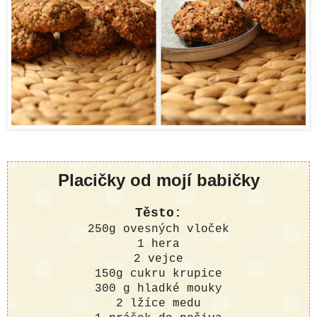
Placičky od mojí babičky
Těsto:
250g ovesných vloček
1 hera
2 vejce
150g cukru krupice
300 g hladké mouky
2 lžíce medu