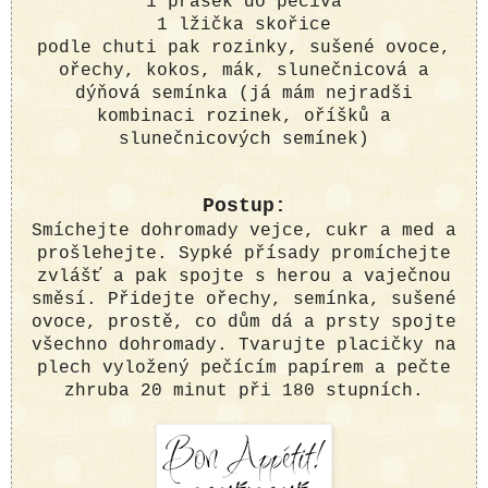
1 prášek do pečiva
1 lžička skořice
podle chuti pak rozinky, sušené ovoce,
ořechy, kokos, mák, slunečnicová a
dýňová semínka (já mám nejradši
kombinaci rozinek, oříšků a
slunečnicových semínek)
Postup:
Smíchejte dohromady vejce, cukr a med a
prošlehejte. Sypké přísady promíchejte
zvlášť a pak spojte s herou a vaječnou
směsí. Přidejte ořechy, semínka, sušené
ovoce, prostě, co dům dá a prsty spojte
všechno dohromady. Tvarujte placičky na
plech vyložený pečícím papírem a pečte
zhruba 20 minut při 180 stupních.