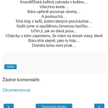
Kroměřížská květná zahrada v květnu…
Všechno kvete…
Bára upřeně pozoruje stromy…
A poslouchá…
Trhá listy z keřů, kolem kterých procházíme…
Našli jsme si opuštěnou červenou lavičku…
Učím ji, jak se dává pusa…
Vždycky u toho zapomenu, že mám na dosah vlasy, které
Bára trhá stejně, jako ty listy…
Dneska tomu není jinak…
Sdílet
Žádné komentáře:
Okomentovat
‹
›
Domovská stránka