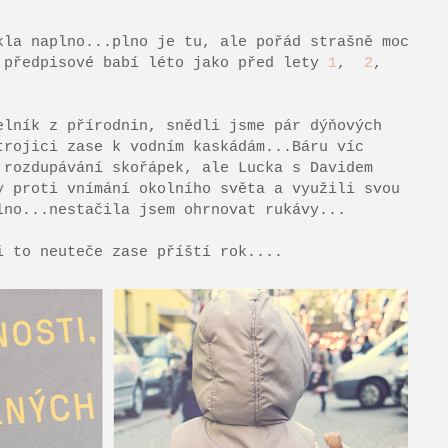
kla naplno...plno je tu, ale pořád strašně moc
 předpisové babí léto jako před lety
1
,
2
,
elník z přírodnin, snědli jsme pár dýňových
trojici zase k vodním kaskádám...Báru víc
 rozdupávání skořápek, ale Lucka s Davidem
y proti vnímání okolního světa a využili svou
lno...nestačila jsem ohrnovat rukávy...
i to neuteče zase příští rok....