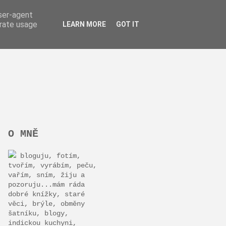
user-agent
erate usage
LEARN MORE
GOT IT
O MNĚ
bloguju, fotím,
tvořím, vyrábím, peču,
vařím, sním, žiju a
pozoruju...mám ráda
dobré knížky, staré
věci, brýle, obměny
šatníku, blogy,
indickou kuchyni,