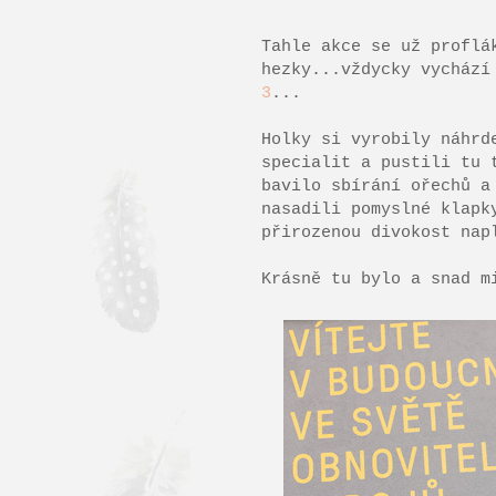
Tahle akce se už proflá
hezky...vždycky vychází
3
...
Holky si vyrobily náhrd
specialit a pustili tu 
bavilo sbírání ořechů a
nasadili pomyslné klapk
přirozenou divokost nap
Krásně tu bylo a snad m