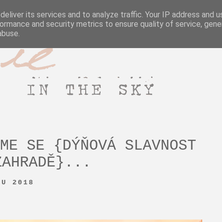
e sky
eliver its services and to analyze traffic. Your IP address and 
ormance and security metrics to ensure quality of service, gen
abuse.
ME SE {DÝŇOVÁ SLAVNOST
ZAHRADĚ}...
DU 2018