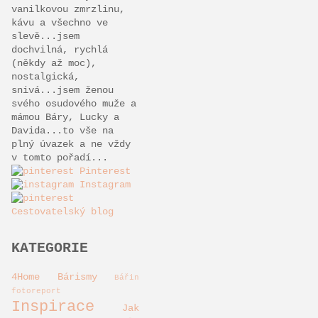
vanilkovou zmrzlinu,
kávu a všechno ve
slevě...jsem
dochvilná, rychlá
(někdy až moc),
nostalgická,
snivá...jsem ženou
svého osudového muže a
mámou Báry, Lucky a
Davida...to vše na
plný úvazek a ne vždy
v tomto pořadí...
Pinterest
Instagram
Cestovatelský blog
KATEGORIE
4Home
Bárismy
Bářin
fotoreport
Inspirace
Jak