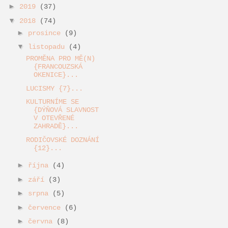
►
2019
(37)
▼
2018
(74)
►
prosince
(9)
▼
listopadu
(4)
PROMĚNA PRO MĚ(N)
{FRANCOUZSKÁ
OKENICE}...
LUCISMY {7}...
KULTURNÍME SE
{DÝŇOVÁ SLAVNOST
V OTEVŘENÉ
ZAHRADĚ}...
RODIČOVSKÉ DOZNÁNÍ
{12}...
►
října
(4)
►
září
(3)
►
srpna
(5)
►
července
(6)
►
června
(8)