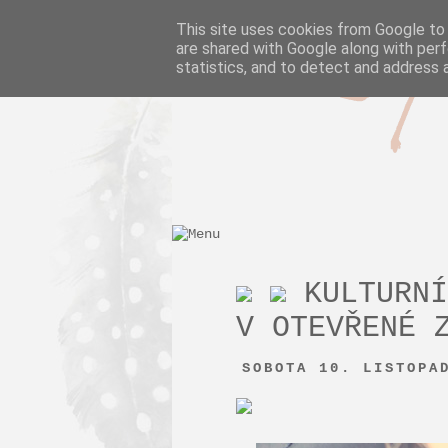
Pie in th
This site uses cookies from Google to d
are shared with Google along with perf
statistics, and to detect and address 
KULTURNÍ
V OTEVŘENÉ 
SOBOTA 10. LISTOPA