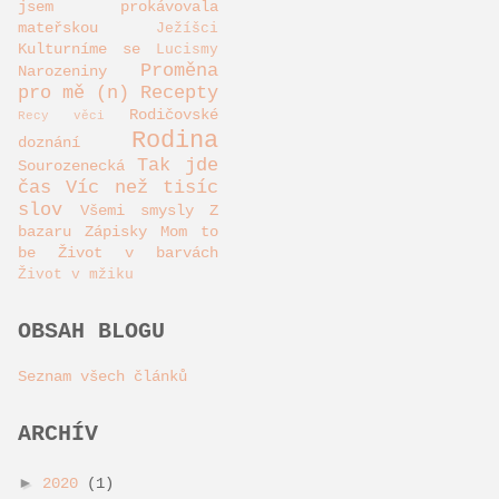
jsem prokávovala
mateřskou
Ježíšci
Kulturníme se
Lucismy
Proměna
Narozeniny
pro mě (n)
Recepty
Rodičovské
Recy věci
Rodina
doznání
Tak jde
Sourozenecká
čas
Víc než tisíc
slov
Všemi smysly
Z
bazaru
Zápisky Mom to
be
Život v barvách
Život v mžiku
OBSAH BLOGU
Seznam všech článků
ARCHÍV
►
2020
(1)