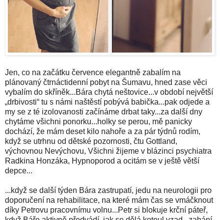
Jen, co na začátku července elegantně zabalím na
plánovaný čtrnáctidenní pobyt na Šumavu, hned zase věci
vybalím do skříněk...Bára chytá neštovice...v období největší
„drbivosti“ tu s námi naštěstí pobývá babička...pak odjede a
my se z té izolovanosti začínáme drbat taky...za další dny
chytáme všichni ponorku...holky se perou, mě panicky
dochází, že mám deset kilo nahoře a za pár týdnů rodím,
když se utrhnu od dětské pozornosti, čtu Gottland,
výchovnou Nevýchovu, Všichni žijeme v blázinci psychiatra
Radkina Honzáka, Hypnoporod a ocitám se v ještě větší
depce...
...když se další týden Bára zastrupatí, jedu na neurologii pro
doporučení na rehabilitace, na které mám čas se vmáčknout
díky Petrovu pracovnímu volnu...Petr si blokuje krční páteř,
když Báře aktivně předvádí, jak se dělá kotoul vzad...zahání