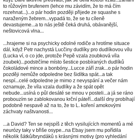
to růžovým brufenem (lehce mu závidím, že to má čím
rozehnat...)...o pár hodin později přijede ze squashe s
naraženým žebrem...vypadá to, že se tu cíleně
devastujeme...a to nás ještě čeká druhá, obávanější,
neštovicová vlna...
...hrajeme si na psychicky odolné rodiče a hrotíme situace
dál, když Petr nachystá Lucčiny dudlíky pro dudlíkovou vílu
(Lucka ví, o co jde, protože Pepě vzala zoubková víla
zoubek)...podstrčíme místo šestice posbíraných dudlíků
čokoládové mince a bonbóny...Lucce září zrak...o pár hodin
později nemůže odpoledne bez šidítka spát...a tak
nespí...celé odpoledne je mimo z nevyspání a večer nám
oznamuje, že víla vzala dudlíky a že spát opět
nebude...usíná o půl desáté se mnou v posteli...a já se ráno
probouzím se zablokovanou krční páteří...další dny probíhají
podobně nespavě až na to, že to L. koření amokovými
záchvaty naštvanosti...
...a David? Ten se nejspíš z těch vysilujících momentů a mé
neurózy taky v břiše osype...na Ebay jsem mu pořídila
několik šátků/bryndáků s krásnými motivy (pro vyhledání