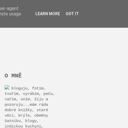
user-agent
erate usage
LEARN MORE
GOT IT
O MNĚ
bloguju, fotím,
tvořím, vyrábím, peču,
vařím, sním, žiju a
pozoruju...mám ráda
dobré knížky, staré
věci, brýle, obměny
šatníku, blogy,
indickou kuchyni,