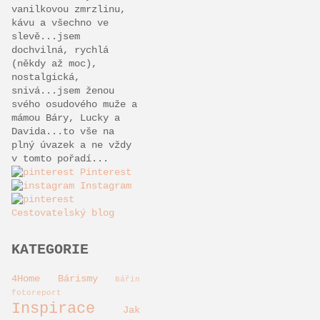
vanilkovou zmrzlinu,
kávu a všechno ve
slevě...jsem
dochvilná, rychlá
(někdy až moc),
nostalgická,
snivá...jsem ženou
svého osudového muže a
mámou Báry, Lucky a
Davida...to vše na
plný úvazek a ne vždy
v tomto pořadí...
Pinterest
Instagram
Cestovatelský blog
KATEGORIE
4Home
Bárismy
Bářin
fotoreport
Inspirace
Jak