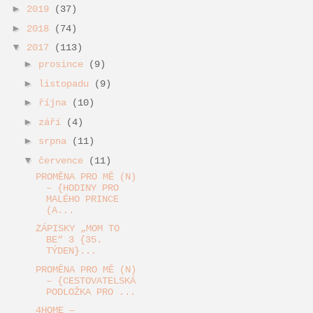
►
2019
(37)
►
2018
(74)
▼
2017
(113)
►
prosince
(9)
►
listopadu
(9)
►
října
(10)
►
září
(4)
►
srpna
(11)
▼
července
(11)
PROMĚNA PRO MĚ (N)
– {HODINY PRO
MALÉHO PRINCE
(A...
ZÁPISKY „MOM TO
BE“ 3 {35.
TÝDEN}...
PROMĚNA PRO MĚ (N)
– {CESTOVATELSKÁ
PODLOŽKA PRO ...
4HOME –