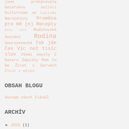
jsem prokávovala
mateřskou
Ježíšci
Kulturníme se
Lucismy
Proměna
Narozeniny
pro mě (n)
Recepty
Rodičovské
Recy věci
Rodina
doznání
Tak jde
Sourozenecká
čas
Víc než tisíc
slov
Všemi smysly
Z
bazaru
Zápisky Mom to
be
Život v barvách
Život v mžiku
OBSAH BLOGU
Seznam všech článků
ARCHÍV
►
2020
(1)