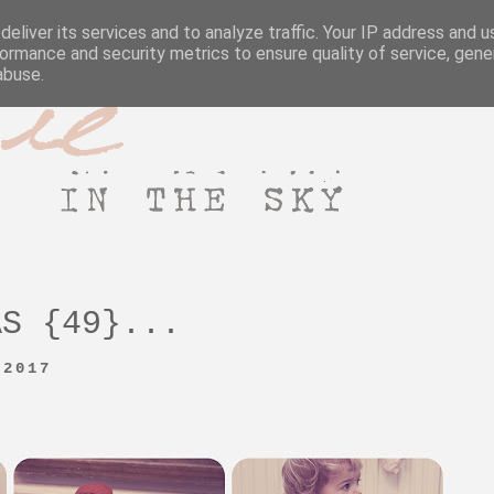
e sky
eliver its services and to analyze traffic. Your IP address and 
ormance and security metrics to ensure quality of service, gen
abuse.
S {49}...
 2017