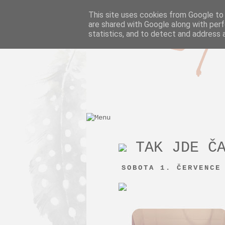
Pie in th
This site uses cookies from Google to d
are shared with Google along with perf
statistics, and to detect and address 
TAK JDE ČA
SOBOTA 1. ČERVENCE