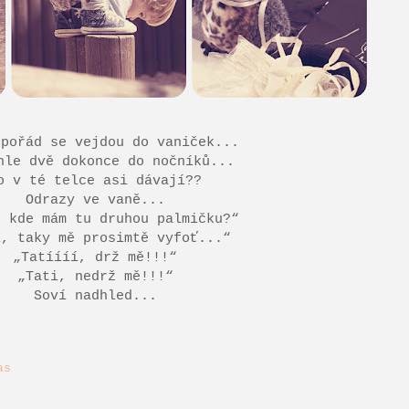
 pořád se vejdou do vaniček...
hle dvě dokonce do nočníků...
o v té telce asi dávají??
Odrazy ve vaně...
, kde mám tu druhou palmičku?“
i, taky mě prosimtě vyfoť...“
„Tatíííí, drž mě!!!“
„Tati, nedrž mě!!!“
Soví nadhled...
as