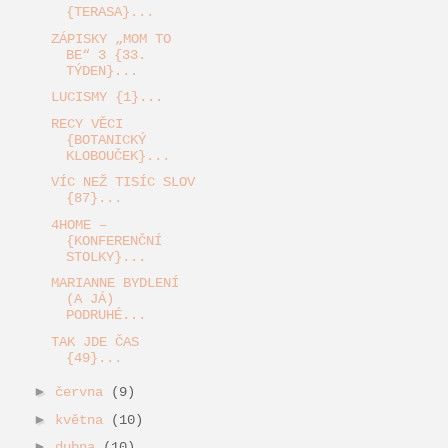
{TERASA}...
ZÁPISKY „MOM TO
BE“ 3 {33.
TÝDEN}...
LUCISMY {1}...
RECY VĚCI
{BOTANICKÝ
KLOBOUČEK}...
VÍC NEŽ TISÍC SLOV
{87}...
4HOME –
{KONFERENČNÍ
STOLKY}...
MARIANNE BYDLENÍ
(A JÁ)
PODRUHÉ...
TAK JDE ČAS
{49}...
►
června
(9)
►
května
(10)
►
dubna
(10)