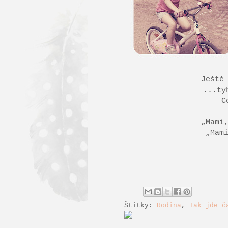
Ještě
...ty
C
„Mami
„Mam
Štítky:
Rodina
,
Tak jde č