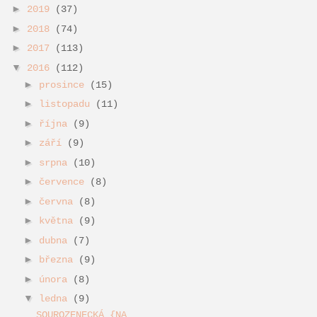
►
2019
(37)
►
2018
(74)
►
2017
(113)
▼
2016
(112)
►
prosince
(15)
►
listopadu
(11)
►
října
(9)
►
září
(9)
►
srpna
(10)
►
července
(8)
►
června
(8)
►
května
(9)
►
dubna
(7)
►
března
(9)
►
února
(8)
▼
ledna
(9)
SOUROZENECKÁ {NA