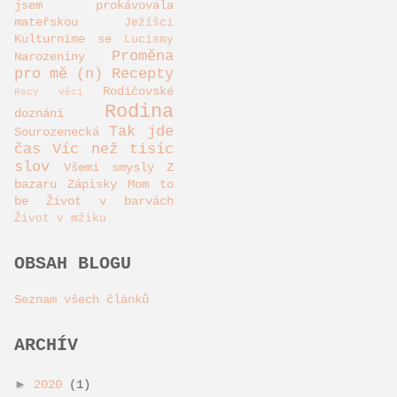
jsem prokávovala
mateřskou
Ježíšci
Kulturníme se
Lucismy
Proměna
Narozeniny
pro mě (n)
Recepty
Rodičovské
Recy věci
Rodina
doznání
Tak jde
Sourozenecká
čas
Víc než tisíc
slov
Všemi smysly
Z
bazaru
Zápisky Mom to
be
Život v barvách
Život v mžiku
OBSAH BLOGU
Seznam všech článků
ARCHÍV
►
2020
(1)