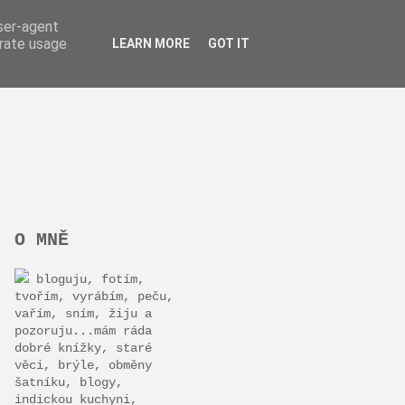
user-agent
erate usage
LEARN MORE
GOT IT
O MNĚ
bloguju, fotím,
tvořím, vyrábím, peču,
vařím, sním, žiju a
pozoruju...mám ráda
dobré knížky, staré
věci, brýle, obměny
šatníku, blogy,
indickou kuchyni,