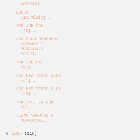
HOPSADLE}...
LUCKA
{10.MĚSÍC}...
TAK JDE ČAS
{42}...
JABLEČNO-BANÁNOVÁ
BÁBOVKA S
BURÁKOVÝM
MÁSLEM...
TAK JDE ČAS
{41}...
VÍC NEŽ TISÍC SLOV
{61}...
VÍC NEŽ TISÍC SLOV
{60}...
TAK ZASE ZA ROK
{3}...
JEDNO VÁNOČNÍ A
NOVOROČNÍ...
►
2015
(110)