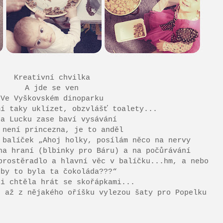
Kreativní chvilka
A jde se ven
Ve Vyškovském dinoparku
mí taky uklízet, obzvlášť toalety...
.a Lucku zase baví vysávání
 není princezna, je to anděl
 balíček „Ahoj holky, posílám něco na nervy
na hraní (blbinky pro Báru) a na počůrávání
prostěradlo a hlavní věc v balíčku...hm, a nebo
 by to byla ta čokoláda???“
si chtěla hrát se skořápkami...
, až z nějakého oříšku vylezou šaty pro Popelku