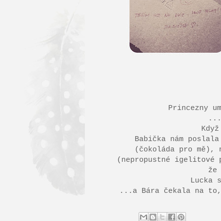
Princezny u
..
Když
Babička nám poslala
(čokoláda pro mě), 
(nepropustné igelitové 
že
Lucka 
...a Bára čekala na to