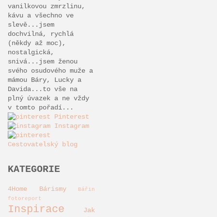
vanilkovou zmrzlinu,
kávu a všechno ve
slevě...jsem
dochvilná, rychlá
(někdy až moc),
nostalgická,
snivá...jsem ženou
svého osudového muže a
mámou Báry, Lucky a
Davida...to vše na
plný úvazek a ne vždy
v tomto pořadí...
Pinterest
Instagram
Cestovatelský blog
KATEGORIE
4Home
Bárismy
Bářin
fotoreport
Inspirace
Jak