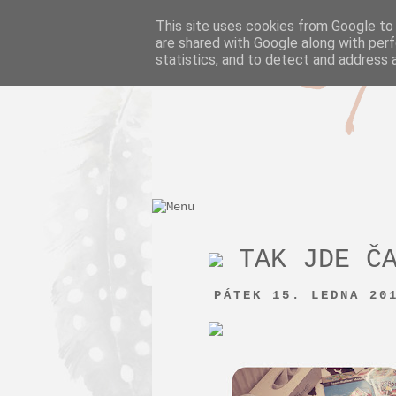
Pie in th
This site uses cookies from Google to d
are shared with Google along with perf
statistics, and to detect and address 
TAK JDE ČA
PÁTEK 15. LEDNA 20