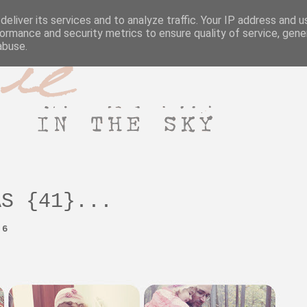
e sky
eliver its services and to analyze traffic. Your IP address and 
ormance and security metrics to ensure quality of service, gen
abuse.
S {41}...
16