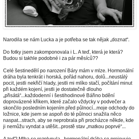
Narodila se nám Lucka a je potřeba se tak nějak „doznat“.
Do fotky jsem zakomponovala i L. A teď, která je která?
Budou si takhle podobné i za pár měsíců??
Celé šestinedělí po narození Báry mám v mlze. Hormonální
dráha byla tenkrát i horská, pořád nahoru, dolů...neustálý
pocit, jestli nekřičí hlady, jestli mi mlíko stačí, počítání minut
při každém kojení, jestli je dostatečně dlouho
„přisátá“...každodenní i šestihodinové Bářino bdění
doprovázené křikem, které začalo vždycky v podvečer a
skončilo posledním kojením před půlnocí...moje odchody do
ložnice, kde jsem se aspoň do té půlnoci snažila něco
naspat...strach, aby se neprobrala při procházce někde, kde
ji nemůžu vyndat a utěšit...prostě stav „matkou poprvé“...
A teď? Mlha se rozplynula...hormonální dráha se projevuje