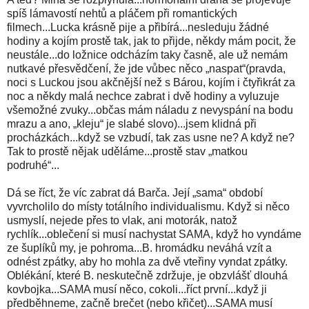
spíš lámavostí nehtů a pláčem při romantických
filmech...Lucka krásně pije a přibírá...nesleduju žádné
hodiny a kojím prostě tak, jak to přijde, někdy mám pocit, že
neustále...do ložnice odcházím taky časně, ale už nemám
nutkavé přesvědčení, že jde vůbec něco „naspat“(pravda,
noci s Luckou jsou akčnější než s Bárou, kojím i čtyřikrát za
noc a někdy malá nechce zabrat i dvě hodiny a vyluzuje
všemožné zvuky...občas mám náladu z nevyspání na bodu
mrazu a ano, „kleju“ je slabé slovo)...jsem klidná při
procházkách...když se vzbudí, tak zas usne ne? A když ne?
Tak to prostě nějak uděláme...prostě stav „matkou
podruhé“...
Dá se říct, že víc zabrat dá Barča. Její „sama“ období
vyvrcholilo do místy totálního individualismu. Když si něco
usmyslí, nejede přes to vlak, ani motorák, natož
rychlík...oblečení si musí nachystat SAMA, když ho vyndáme
ze šuplíků my, je pohroma...B. hromádku neváhá vzít a
odnést zpátky, aby ho mohla za dvě vteřiny vyndat zpátky.
Oblékání, které B. neskutečně zdržuje, je obzvlášť dlouhá
kovbojka...SAMA musí něco, cokoli...říct první...když ji
předběhneme, začně brečet (nebo křičet)...SAMA musí