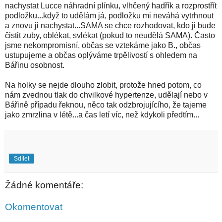
nachystat Lucce náhradní plínku, vlhčený hadřík a rozprostřít
podložku...když to udělám já, podložku mi neváhá vytrhnout
a znovu ji nachystat...SAMA se chce rozhodovat, kdo ji bude
čistit zuby, oblékat, svlékat (pokud to neudělá SAMA). Často
jsme nekompromisní, občas se vztekáme jako B., občas
ustupujeme a občas oplýváme trpělivostí s ohledem na
Bářinu osobnost.
Na holky se nejde dlouho zlobit, protože hned potom, co
nám zvednou tlak do chvilkové hypertenze, udělají nebo v
Bářině případu řeknou, něco tak odzbrojujícího, že tajeme
jako zmrzlina v létě...a čas letí víc, než kdykoli předtím...
Sdílet
Žádné komentáře:
Okomentovat