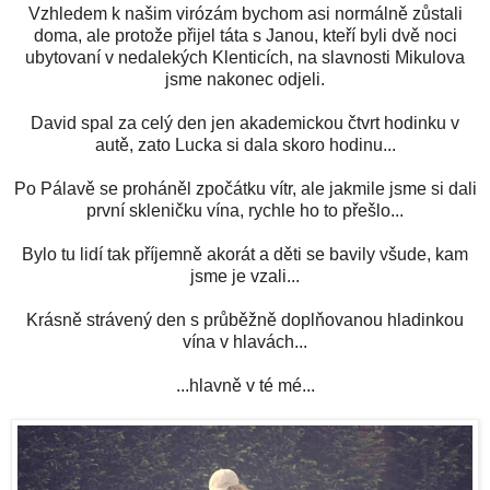
Vzhledem k našim virózám bychom asi normálně zůstali
doma, ale protože přijel táta s Janou, kteří byli dvě noci
ubytovaní v nedalekých Klenticích, na slavnosti Mikulova
jsme nakonec odjeli.
David spal za celý den jen akademickou čtvrt hodinku v
autě, zato Lucka si dala skoro hodinu...
Po Pálavě se proháněl zpočátku vítr, ale jakmile jsme si dali
první skleničku vína, rychle ho to přešlo...
Bylo tu lidí tak příjemně akorát a děti se bavily všude, kam
jsme je vzali...
Krásně strávený den s průběžně doplňovanou hladinkou
vína v hlavách...
...hlavně v té mé...