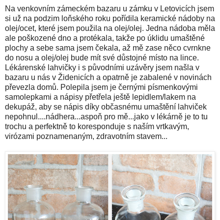
Na venkovním zámeckém bazaru u zámku v Letovicích jsem
si už na podzim loňského roku pořídila keramické nádoby na
olej/ocet, které jsem použila na olej/olej. Jedna nádoba měla
ale poškozené dno a protékala, takže po úklidu umaštěné
plochy a sebe sama jsem čekala, až mě zase něco cvrnkne
do nosu a olej/olej bude mít své důstojné místo na lince.
Lékárenské lahvičky i s původními uzávěry jsem našla v
bazaru u nás v Židenicích a opatrně je zabalené v novinách
převezla domů. Polepila jsem je černými písmenkovými
samolepkami a nápisy přetřela ještě lepidlem/lakem na
dekupáž, aby se nápis díky občasnému umaštění lahviček
nepohnul....nádhera...aspoň pro mě...jako v lékárně je to tu
trochu a perfektně to koresponduje s naším vrtkavým,
virózami poznamenaným, zdravotním stavem...