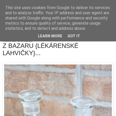
This site uses cookies from Google to deliver its services
and to analyze traffic. Your IP address and user-agent are
shared with Google along with performance and security
metrics to ensure quality of service, generate usage
statistics, and to detect and address abuse.
LEARN MORE
GOT IT
neděle 28. února 2016
Z BAZARU {LÉKÁRENSKÉ
LAHVIČKY}...