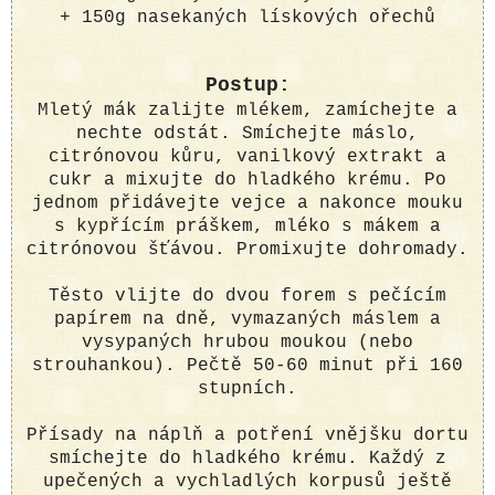
+ 150g nasekaných lískových ořechů
Postup:
Mletý mák zalijte mlékem, zamíchejte a
nechte odstát. Smíchejte máslo,
citrónovou kůru, vanilkový extrakt a
cukr a mixujte do hladkého krému. Po
jednom přidávejte vejce a nakonce mouku
s kypřícím práškem, mléko s mákem a
citrónovou šťávou. Promixujte dohromady.
Těsto vlijte do dvou forem s pečícím
papírem na dně, vymazaných máslem a
vysypaných hrubou moukou (nebo
strouhankou). Pečtě 50-60 minut při 160
stupních.
Přísady na náplň a potření vnějšku dortu
smíchejte do hladkého krému. Každý z
upečených a vychladlých korpusů ještě