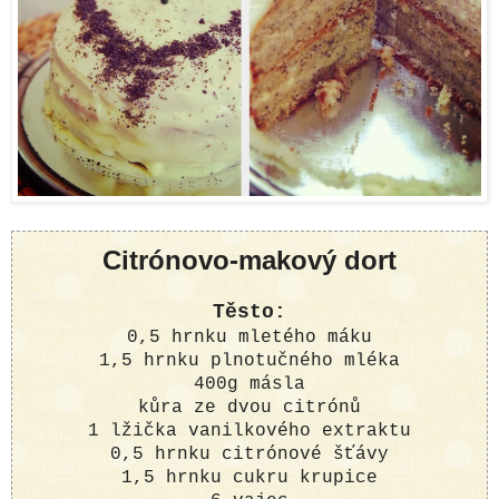
Citrónovo-makový dort
Těsto:
0,5 hrnku mletého máku
1,5 hrnku plnotučného mléka
400g másla
kůra ze dvou citrónů
1 lžička vanilkového extraktu
0,5 hrnku citrónové šťávy
1,5 hrnku cukru krupice