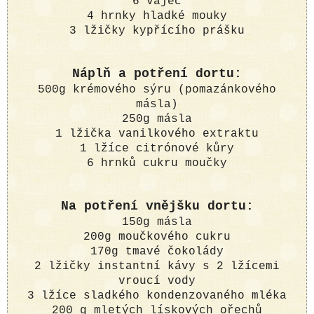
6 vajec
4 hrnky hladké mouky
3 lžičky kypřícího prášku
Náplň a potření dortu:
500g krémového sýru (pomazánkového
másla)
250g másla
1 lžička vanilkového extraktu
1 lžíce citrónové kůry
6 hrnků cukru moučky
Na potření vnějšku dortu:
150g másla
200g moučkového cukru
170g tmavé čokolády
2 lžičky instantní kávy s 2 lžícemi
vroucí vody
3 lžíce sladkého kondenzovaného mléka
200 g mletých lískových ořechů