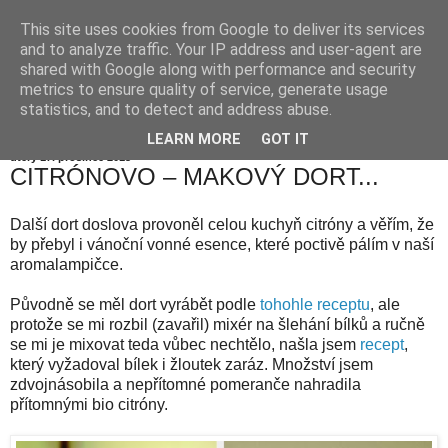
This site uses cookies from Google to deliver its services
and to analyze traffic. Your IP address and user-agent are
shared with Google along with performance and security
metrics to ensure quality of service, generate usage
statistics, and to detect and address abuse.
LEARN MORE
GOT IT
úterý 17. prosince 2013
CITRÓNOVO – MAKOVÝ DORT...
Další dort doslova provoněl celou kuchyň citróny a věřím, že
by přebyl i vánoční vonné esence, které poctivě pálím v naší
aromalampičce.
Původně se měl dort vyrábět podle
tohohle receptu
, ale
protože se mi rozbil (zavařil) mixér na šlehání bílků a ručně
se mi je mixovat teda vůbec nechtělo, našla jsem
recept
,
který vyžadoval bílek i žloutek zaráz. Množství jsem
zdvojnásobila a nepřítomné pomeranče nahradila
přítomnými bio citróny.